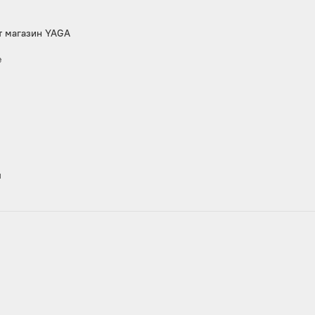
т магазин YAGA
е
ы