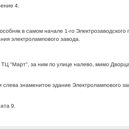
оение 4.
обняк в самом начале 1-го Электрозаводского п
ния электролампового завода.
 ТЦ "Март", за ним по улице налево, мимо Дворц
и слева знаменитое здание Электролампового за
ата 9.