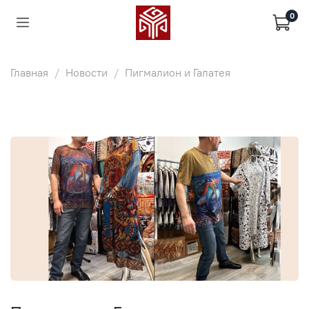
0
Главная
Новости
Пигмалион и Галатея