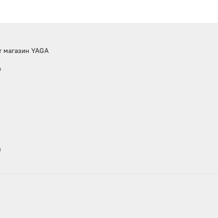
т магазин YAGA
е
ы