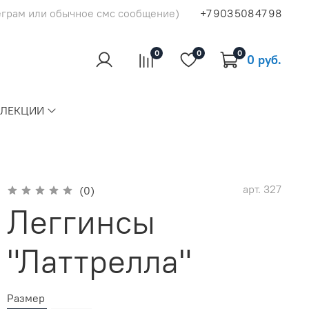
еграм или обычное смс сообщение)
+7 903 508 47 98
0
0
0
0 руб.
ЛЛЕКЦИИ
арт.
327
(0)
Леггинсы
"Латтрелла"
Размер