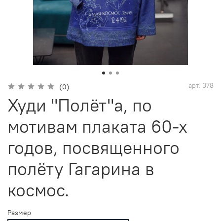
арт.
378
(0)
Худи "Полёт"а, по
мотивам плаката 60-х
годов, посвященного
полёту Гагарина в
космос.
Размер