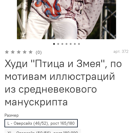
арт.
372
(0)
Худи "Птица и Змея", по
мотивам иллюстраций
из средневекового
манускрипта
Размер
L - Оверсайз (46/52), рост 165/180
XL - Оверсайз (50/56), рост 180/190