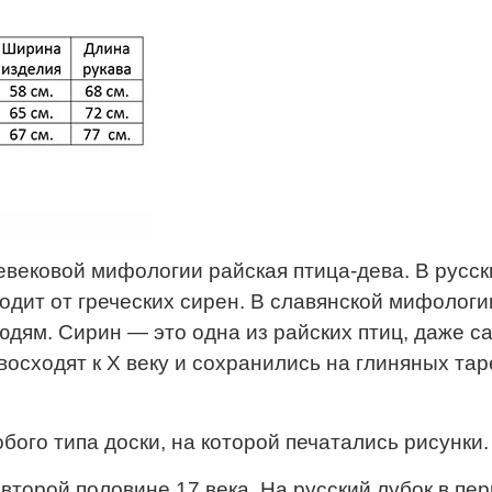
едневековой мифологии райская птица-дева. В русс
дит от греческих сирен. В славянской мифологии
юдям. Сирин — это одна из райских птиц, даже с
сходят к X веку и сохранились на глиняных таре
обого типа доски, на которой печатались рисунки.
торой половине 17 века. На русский лубок в пе