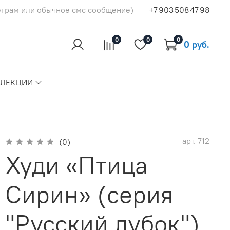
еграм или обычное смс сообщение)
+7 903 508 47 98
0
0
0
0 руб.
ЛЛЕКЦИИ
арт.
712
(0)
Худи «Птица
Сирин» (серия
"Русский лубок")