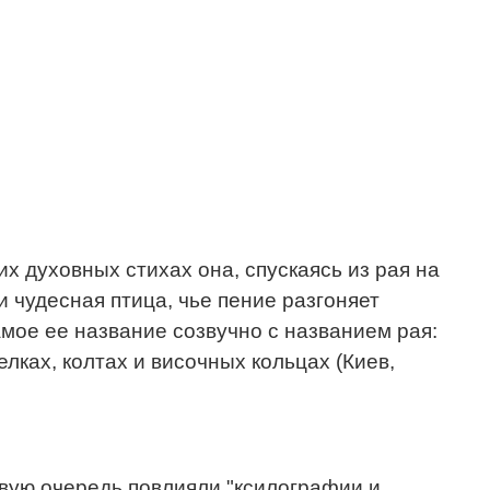
ких духовных стихах она, спускаясь из рая на
 чудесная птица, чье пение разгоняет
амое ее название созвучно с названием рая:
лках, колтах и височных кольцах (Киев,
рвую очередь повлияли "ксилографии и