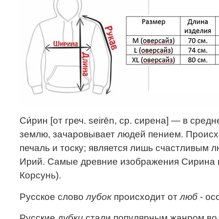
Си́рин [от греч. seirēn, ср. сирена] — в ср
землю, зачаровывает людей пением. Происхо
печаль и тоску; является лишь счастливым л
Ирий. Самые древние изображения Сирина во
Корсунь).
Русское слово
лубок
происходит от
люб
- ос
Русские
лубки
стали популярным жанром во в