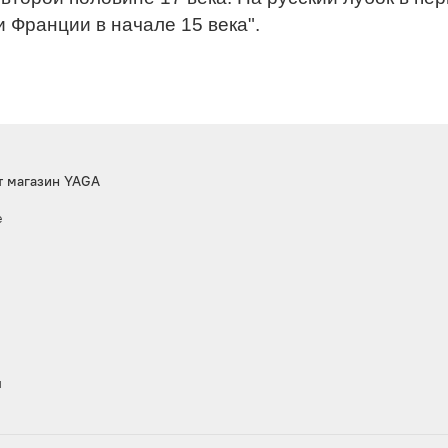
 Франции в начале 15 века".
т магазин YAGA
е
ы