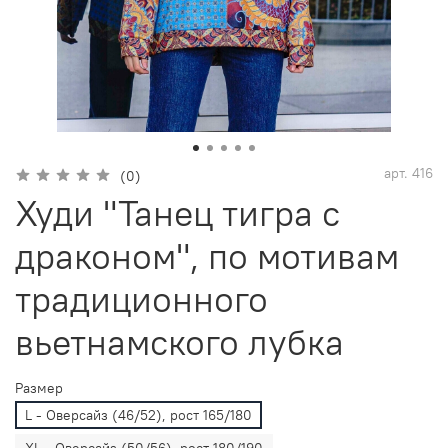
арт.
416
(0)
Худи "Танец тигра с
драконом", по мотивам
традиционного
вьетнамского лубка
Размер
L - Оверсайз (46/52), рост 165/180
XL - Оверсайз (50/56), рост 180/190