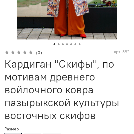
арт.
382
(0)
Кардиган "Скифы", по
мотивам древнего
войлочного ковра
пазырыкской культуры
восточных скифов
Размер