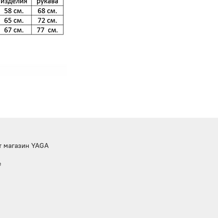
т магазин YAGA
е