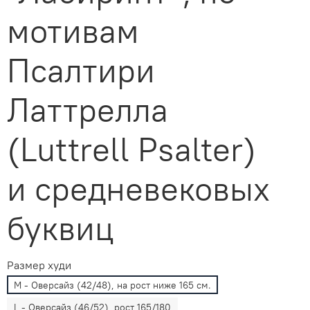
мотивам
Псалтири
Латтрелла
(Luttrell Psalter)
и средневековых
буквиц
Размер худи
M - Оверсайз (42/48), на рост ниже 165 см.
L - Оверсайз (46/52), рост 165/180