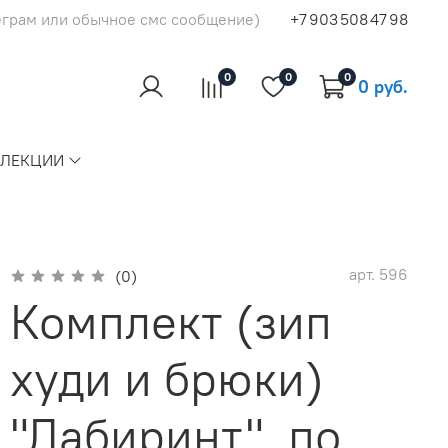
еграм или обычное смс сообщение)
+7 903 508 47 98
0
0
0
0 руб.
ЛЛЕКЦИИ
арт.
596
(0)
Комплект (зип
худи и брюки)
"Лабиринт", по