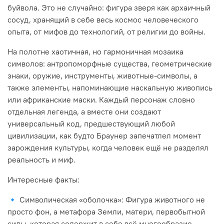
буйвола. Это не случайно: фигура зверя как архаичный
сосуд, хранящий в себе весь космос человеческого
опыта, от мифов до технологий, от религии до войны.
На полотне хаотичная, но гармоничная мозаика
символов: антропоморфные существа, геометрические
знаки, оружие, инструменты, животные-символы, а
также элементы, напоминающие наскальную живопись
или африканские маски. Каждый персонаж словно
отдельная легенда, а вместе они создают
универсальный код, предшествующий любой
цивилизации, как будто Браунер запечатлел момент
зарождения культуры, когда человек ещё не разделял
реальность и миф.
Интересные факты:
🔹
Символическая «оболочка»: Фигура животного не
просто фон, а метафора Земли, матери, первобытной
силы, которая содержит в себе всё многообразие