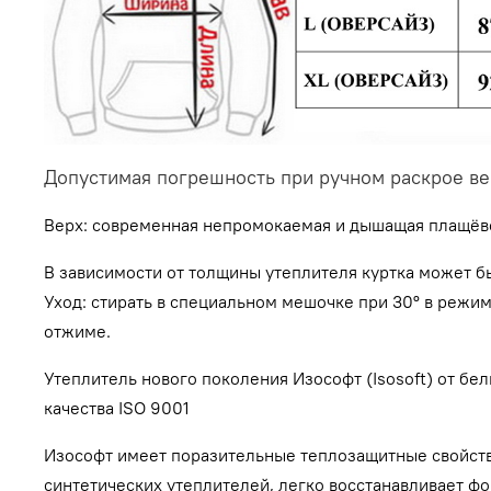
Допустимая погрешность при ручном раскрое ве
Верх:
современная непромокаемая и дышащая плащёво-к
В зависимости от толщины утеплителя куртка может бы
Уход: cтирать в специальном мешочке при 30º в режим
отжиме.
Утеплитель нового поколения Изософт (Isosoft) от б
качества ISO 9001
Изософт имеет поразительные теплозащитные свойства
синтетических утеплителей, легко восстанавливает фо