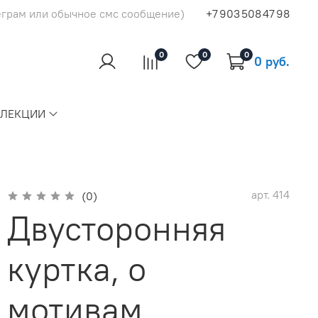
еграм или обычное смс сообщение)
+7 903 508 47 98
0
0
0
0 руб.
ЛЛЕКЦИИ
арт.
414
(0)
Двусторонняя
куртка, о
мотивам