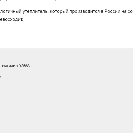
ологичный утеплитель, который производится в России на 
евосходит.
т магазин YAGA
е
ы