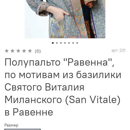
арт.
231
(0)
Полупальто "Равенна",
по мотивам из базилики
Святого Виталия
Миланского (San Vitale)
в Равенне
Размер